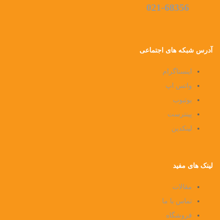
021-68356
آدرس شبکه های اجتماعی
اینستاگرام
واتس اپ
یوتیوب
پینترست
لینکدین
لینک های مفید
مقالات
تماس با ما
فروشگاه