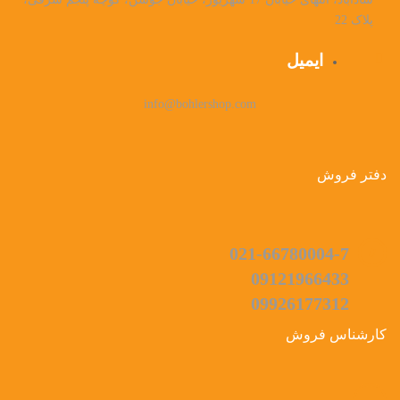
پلاک 22
ایمیل
info@bohlershop.com
دفتر فروش
021-66780004-7
09121966433
09926177312
کارشناس فروش