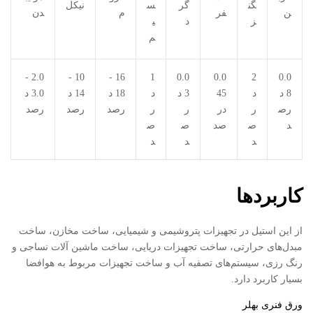
گن
گر
س
نیکل
ن
فر
م
دن
ز
د
ی
م
2.0 -
10 -
16 -
1
0.0
0.0
2
0.0
8 د
د
45
3 د
د
18 د
14 د
3.0 د
رص
ر
در
ر
ر
رصد
رصد
رصد
د
ص
صد
ص
ص
د
د
د
کاربردها
از این استیل در تجهیزات پتروشیمی و شیمیایی، ساخت مخازن، ساخت
مبدل‌های حرارتی، ساخت تجهیزات دریایی، ساخت ماشین آلات نساجی و
رنگ رزی، سیستم‌های تصفیه آب و ساخت تجهیزات مربوط به هوافضا
بسیار کاربرد دارد.
ورق فنری بهلر