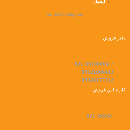
ایمیل
info@bohlershop.com
دفتر فروش
021-66780004-7
09121966433
09926177312
کارشناس فروش
021-68356