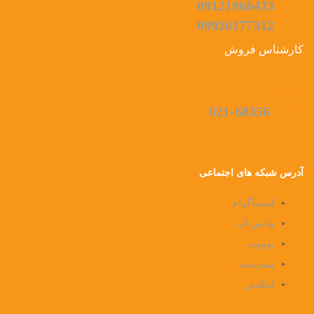
09121966433
09926177312
کارشناس فروش
021-68356
آدرس شبکه های اجتماعی
اینستاگرام
واتس اپ
یوتیوب
پینترست
لینکدین