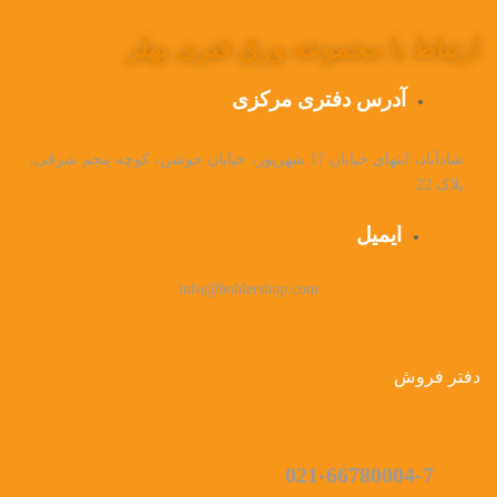
ارتباط با مجموعه ورق فنری بهلر
آدرس دفتری مرکزی
شادآباد، انتهای خیابان 17 شهریور، خیابان جوشن، کوچه پنجم شرقی،
پلاک 22
ایمیل
info@bohlershop.com
دفتر فروش
021-66780004-7