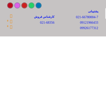
پشتیبانی
کارشناس فروش
021-66780004-7
0
021-68356
09121966433
0
09926177312