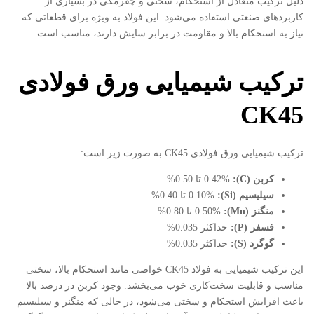
دلیل ترکیب متعادل از استحکام، سختی و چقرمگی در بسیاری از
کاربردهای صنعتی استفاده می‌شود. این فولاد به ویژه برای قطعاتی که
نیاز به استحکام بالا و مقاومت در برابر سایش دارند، مناسب است.
ترکیب شیمیایی ورق فولادی
CK45
ترکیب شیمیایی ورق فولادی CK45 به صورت زیر است:
کربن
(C):
0.42% تا 0.50%
سیلیسیم
(Si):
0.10% تا 0.40%
منگنز
(Mn):
0.50% تا 0.80%
فسفر
(P):
حداکثر 0.035%
گوگرد
(S):
حداکثر 0.035%
این ترکیب شیمیایی به فولاد CK45 خواصی مانند استحکام بالا، سختی
مناسب و قابلیت سخت‌کاری خوب می‌بخشد. وجود کربن در درصد بالا
باعث افزایش استحکام و سختی می‌شود، در حالی که منگنز و سیلیسیم