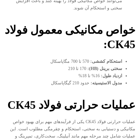
می‌توانند خواص مکانیکی فولاد را بهینه کنند و باعث افزایش
سختی و استحکام آن شوند.
خواص مکانیکی معمول فولاد
CK45:
استحکام کششی
:
570 تا 700 مگاپاسکال
سختی برینل
(HB):
170 تا 210
ازدیاد طول
:
16% تا 18%
مدول الاستیسیته
:
حدود 210 گیگاپاسکال
عملیات حرارتی فولاد
CK45
عملیات حرارتی فولاد CK45 یکی از فرآیندهای مهم برای بهبود خواص
مکانیکی و دستیابی به سختی، استحکام و چقرمگی مطلوب است. این
عملیات شامل چند مرحله مهم مانند آنیلینگ، سخت‌کاری، تمپرینگ و