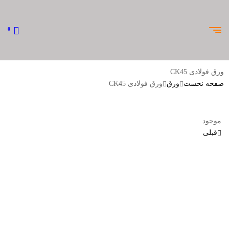
0
ورق فولادی CK45
صفحه نخست
ورق
ورق فولادی CK45
موجود
قبلی