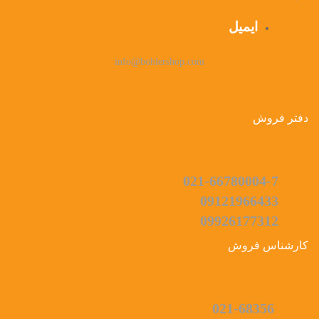
ایمیل
info@bohlershop.com
دفتر فروش
021-66780004-7
09121966433
09926177312
کارشناس فروش
021-68356