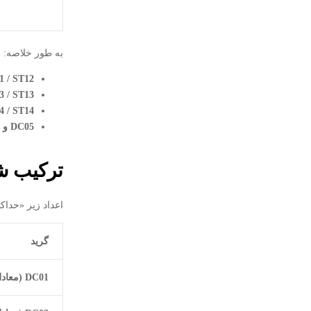
به طور خلاصه:
 / ST12
 / ST13
 / ST14
DC05
و
DC06
ترکیب ش
اعداد زیر «حداکثر درصد وزنی» (Max %) برای هر عنصر هستند؛
گرید
DC01
(معاد