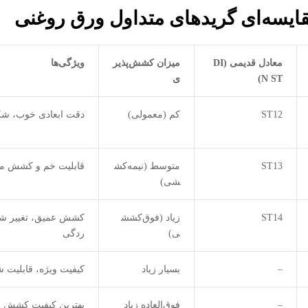
ایسه‌ای گریدهای متداول ورق روغنی
معادل قدیمی
(DI
میزان کشش‌پذیر
ویژگی‌ها
N ST)
ی
ST12
کم (معمولی)
دقت ابعادی خوب، شک
ST13
متوسط (نیمه‌کش
قابلیت خم و کشش م
شی)
ST14
زیاد (فوق‌کشش
کشش عمیق، تغییر ش
ی)
ردگی
–
بسیار زیاد
کیفیت ویژه، قابلیت ش
–
فوق‌العاده زیاد
بهترین کیفیت کشش ع