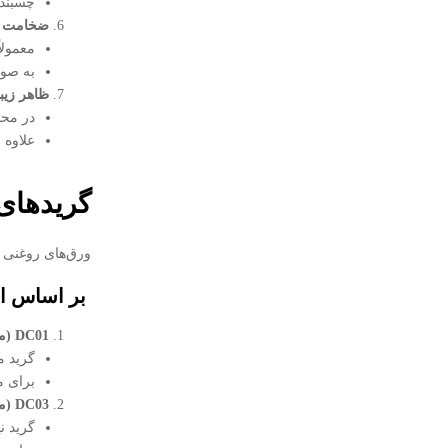
چسبند
ضخامت و 
معمولاً در ضخا
به صور
ظاهر زیب
در محص
علاوه 
گریدهای 
ورق‌های روغنی 
بر اساس اس
DC01
(م
گرید معمولی (y
برای 
DC03
(م
گرید نیمه‌ک