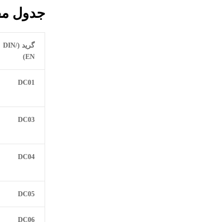
جدول مق
گرید
(DIN/
EN)
DC01
DC03
DC04
DC05
DC06