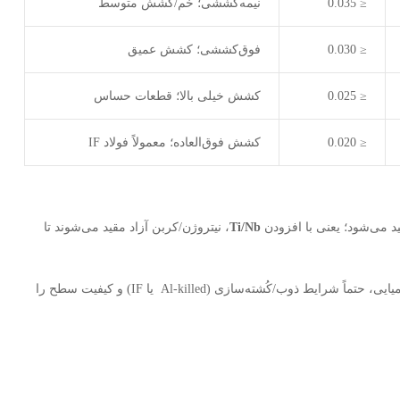
≤ 0.035
نیمه‌کششی؛ خم/کشش متوسط
≤ 0.030
فوق‌کششی؛ کشش عمیق
≤ 0.025
کشش خیلی بالا؛ قطعات حساس
≤ 0.020
کشش فوق‌العاده؛ معمولاً فولاد IF
Ti/Nb
، نیتروژن/کربن آزاد مقید می‌شوند تا
یا کیفیت سطحی ممتاز دارد، به‌جز ترکیب شیمیایی، حتماً شرایط ذوب/کُشته‌سازی (Al-killed یا IF) و کیفیت سطح را