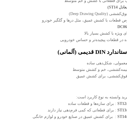
 برای قطعاتی با کشش و خم متوسط
عادل
ST14
)
ی (Deep Drawing Quality)
 قطعات با کشش عمیق، مثل درها و گلگیر خودرو
ی ویژه با کشش بسیار بالا
ه در قطعات پیچیده‌تر و حساس خودرویی
تاندارد
DIN
قدیمی (آلمانی)
عمولی، شکل‌دهی ساده
یمه‌کششی، خم و کشش متوسط
وق‌کششی، برای کشش عمیق
رید وابسته به نوع کاربرد است:
ST12
: برای سازه‌ها و قطعات ساده
ST13
: برای قطعاتی که کمی فرم‌دهی نیاز دارند
ST14
: برای کشش عمیق در صنایع خودرو و لوازم خانگی