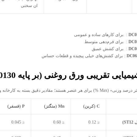
ان سختی
DC01
: برای کارهای ساده و عمومی
DC03
: برای فرم‌دهی متوسط
DC04
: برای کشش عمیق
: برای کشش‌های خیلی پیچیده و قطعات حساس
یمیایی تقریبی ورق روغنی
(بر پایه
EN 10130
 مقادیر دقیق بسته به کارخانه و سفارش می‌تواند کمی فرق کند.
C
(کربن)
Mn
(منگنز)
P
(فسفر)
ل
ST12
)
≤ 0.12
≤ 0.60
≤ 0.045