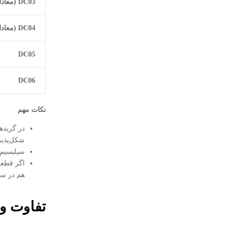
DC03
(معاد
DC04
(معاد
DC05
DC06
نکات مهم
در گریده
شکل‌پذیر
سیلیسیم (Si) معمولاً بسیار کم است (≈≤0.03–0.05%) مگر در س
اگر قطعه
هم در سف
تفاوت ور