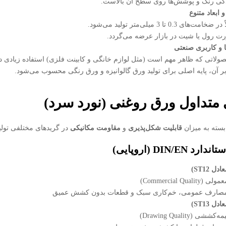
گی رنگ و پوشش‌ها روی سطح آن بالاست.
ابعاد متنوع
مت‌های 0.3 تا 3 میلی‌متر تولید می‌شود.
ت رول یا شیت در بازار عرضه می‌گردد.
ا و کاربری صنعتی
ولاتی که ظاهر مهم است (مثل لوازم خانگی و کابینت فلزی) استفاده زیادی دا
بر آن، پایه اصلی برای تولید ورق گالوانیزه و ورق رنگی محسوب می‌شود.
متداول ورق روغنی (نورد سرد)
بسته به میزان
قابلیت شکل‌پذیری
و
مقاومت مکانیکی
در گریدهای مختلفی تولید
تاندارد
DIN/EN
(اروپایی)
عادل
ST12
)
Commercial Qualit)
مصارف عمومی، خم‌کاری سبک و قطعات بدون کشش عمیق
عادل
ST13
)
ششی (Drawing Quality)