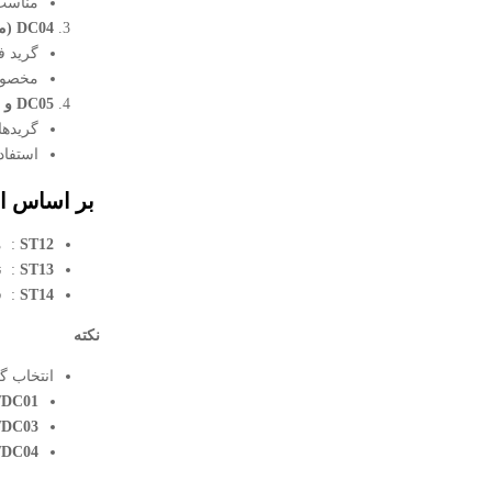
مناسب
DC04
(م
گرید فوق‌کشش
مخصوص
DC05
و
DC06
گریدها
استفاد
بر اساس اس
ST12
: م
ST13
: ن
ST14
: ف
نکته
انتخاب گ
/DC01
/DC03
/DC04