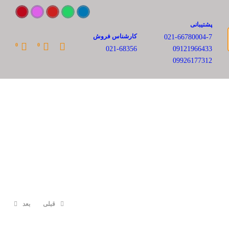
پشتیبانی
کارشناس فروش
021-66780004-7
0
0
021-68356
09121966433
09926177312
قبلی
بعد