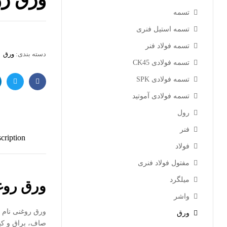
تسمه
تسمه استیل فنری
تسمه فولاد فنر
دسته بندی:
ورق
تسمه فولادی CK45
تسمه فولادی SPK
فیس
توئیتر
تسمه فولادی آموتید
بوک
رول
فنر
cription
فولاد
مفتول فولاد فنری
میلگرد
ورق رو
واشر
ورق روغنی نام 
ورق
صاف، براق و کیف