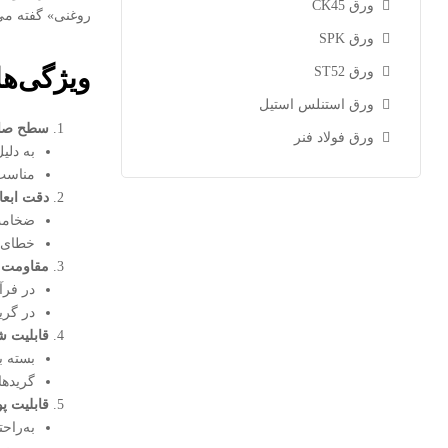
ورق CK45
روغنی» گفته می
ورق SPK
ویژگی‌ها
ورق ST52
ورق استنلس استیل
سطح صاف
ورق فولاد فنر
به دلی
مناسب 
دقت ابعاد
ضخامت
خطای ت
مقاومت 
در فرآ
در گری
قابلیت ش
بسته ب
گریدهای ST14 و DC06 برای قطعات کشش عمیق مثل بدنه
قابلیت 
به‌راح