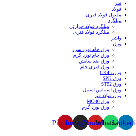
فنر
فولاد
مفتول فولاد فنری
میلگرد
میلگرد فولاد حرارتی
میلگرد فولاد فنری
واشر
ورق
ورق خام نورد سرد
ورق خام نورد گرم
ورق ضد سایش
ورق فنری خام
ورق CK45
ورق SPK
ورق ST52
ورق استنلس استیل
ورق فولاد فنر
ورق MO40
ورق نورد گرم
Pinterest
Instagram
Youtube
Whatsapp
Linked