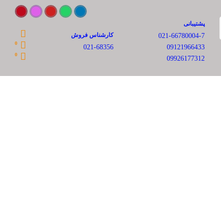
پشتیبانی
کارشناس فروش
021-66780004-7
0
021-68356
09121966433
0
09926177312