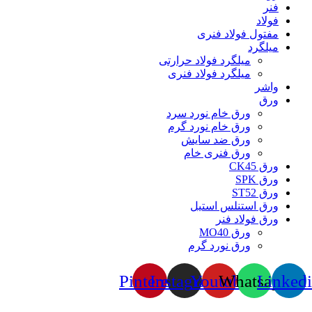
فنر
فولاد
مفتول فولاد فنری
میلگرد
میلگرد فولاد حرارتی
میلگرد فولاد فنری
واشر
ورق
ورق خام نورد سرد
ورق خام نورد گرم
ورق ضد سایش
ورق فنری خام
ورق CK45
ورق SPK
ورق ST52
ورق استنلس استیل
ورق فولاد فنر
ورق MO40
ورق نورد گرم
Pinterest
Instagram
Youtube
Whatsapp
Linked